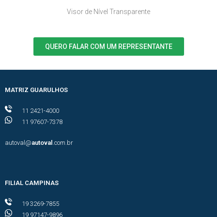
Visor de Nível Transparente
QUERO FALAR COM UM REPRESENTANTE
MATRIZ GUARULHOS
11 2421-4000
11 97607-7378
autoval@
autoval
.com.br
FILIAL CAMPINAS
19 3269-7855
19 97147-9896