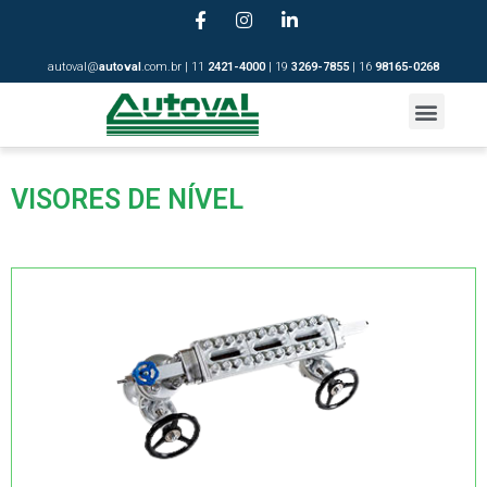
autoval@
autoval
.com.br | 11
2421-4
000
| 19
3269-7855
| 16
98165-0268
VISORES DE NÍVEL