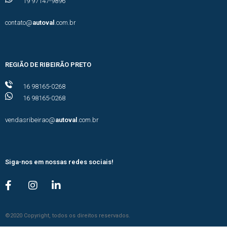
19 97147-9896
contato@
autoval
.com.br
REGIÃO DE RIBEIRÃO PRETO
16 98165-0268
16 98165-0268
vendasribeirao@
autoval
.com.br
Siga-nos em nossas redes sociais!
©2020 Copyright, todos os direitos reservados.