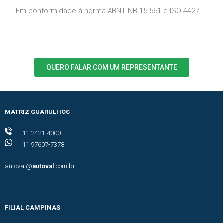
Em conformidade à norma ABNT NB 15.561 e ISO 4427.
QUERO FALAR COM UM REPRESENTANTE
MATRIZ GUARULHOS
11 2421-4000
11 97607-7378
autoval@
autoval
.com.br
FILIAL CAMPINAS