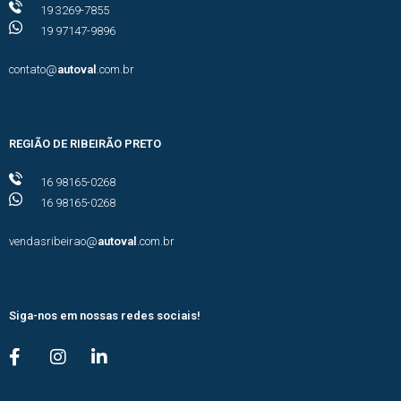
19 3269-7855
19 97147-9896
contato@
autoval
.com.br
REGIÃO DE RIBEIRÃO PRETO
16 98165-0268
16 98165-0268
vendasribeirao@
autoval
.com.br
Siga-nos em nossas redes sociais!