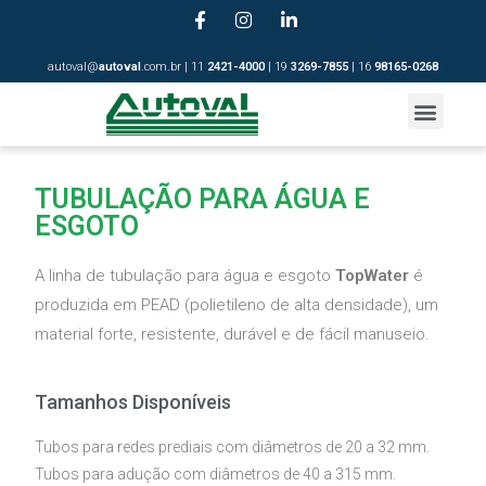
autoval@
autoval
.com.br | 11
2421-4
000
| 19
3269-7855
| 16
98165-0268
TUBULAÇÃO PARA ÁGUA E
ESGOTO
A linha de tubulação para água e esgoto
TopWater
é
produzida em PEAD (polietileno de alta densidade), um
material forte, resistente, durável e de fácil manuseio.
Tamanhos Disponíveis
Tubos para redes prediais com diâmetros de 20 a 32 mm.
Tubos para adução com diâmetros de 40 a 315 mm.