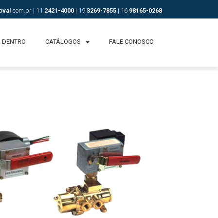
oval
.com.br | 11
2421-4
000
| 19
3269-7855
| 16
98165-0268
R DENTRO
CATÁLOGOS
FALE CONOSCO