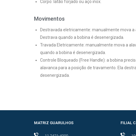
Corpo: latão forjado ou aço inox.
Movimentos
Destravada eletricamente: manualmente mova a a
Destrava quando a bobina é desenergizada.
Travada Eletricamente: manualmente mova a alav
quando a bobina é desenergizada.
Controle Bloqueado (Free Handle): a bobina preci
alavanca para a posição de travamento. Ela dest
desenergizada.
MATRIZ GUARULHOS
FILIAL
11 2421-4000
19