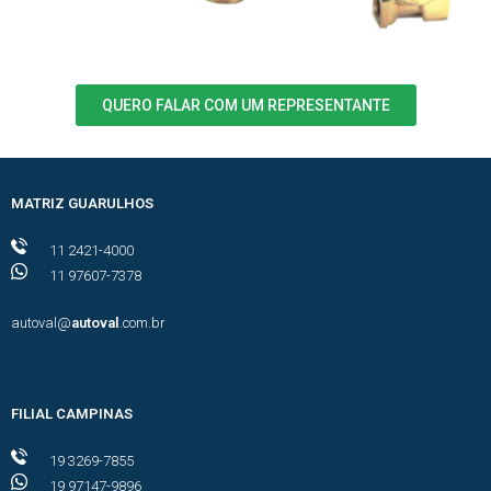
QUERO FALAR COM UM REPRESENTANTE
MATRIZ GUARULHOS
11 2421-4000
11 97607-7378
autoval@
autoval
.com.br
FILIAL CAMPINAS
19 3269-7855
19 97147-9896