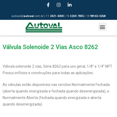
autoval@
autoval
.com.br | 11
2421-4
000
| 19
3269-7855
| 16
98165-0268
Válvula Solenoide 2 Vias Asco 8262
Válvula solenoide 2 vias,
Série 8262
para uso geral, 1/8” e 1/4” NPT.
Possui orifícios e construções para todas as aplicações.
As válvulas estão disponíveis nas versões Normalmente Fechada
(aberta quando energizada e fechada quando desenergizada), e
Normalmente Aberta (fechada quando energizada e aberta
quando desenergizada).