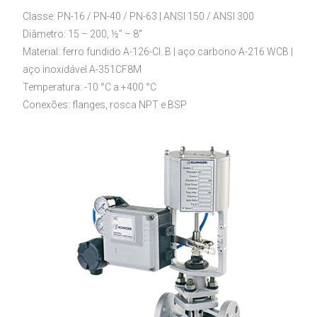
Classe: PN-16 / PN-40 / PN-63 | ANSI 150 / ANSI 300
Diâmetro: 15 – 200, ½” – 8″
Material: ferro fundido A-126-Cl. B | aço carbono A-216 WCB |
aço inoxidável A-351CF8M
Temperatura: -10 °C a +400 °C
Conexões: flanges, rosca NPT e BSP