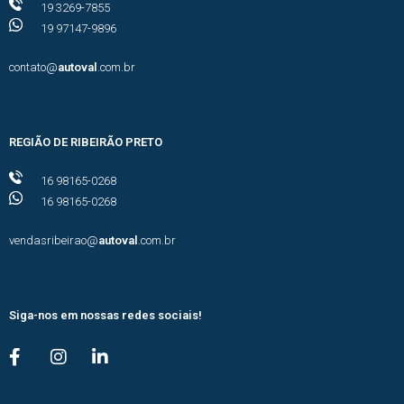
19 3269-7855
19 97147-9896
contato@
autoval
.com.br
REGIÃO DE RIBEIRÃO PRETO
16 98165-0268
16 98165-0268
vendasribeirao@
autoval
.com.br
Siga-nos em nossas redes sociais!