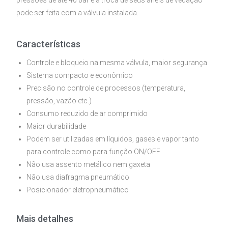
pressões de até 40 bar e a troca de seus anéis de vedação
pode ser feita com a válvula instalada.
Características
Controle e bloqueio na mesma válvula, maior segurança
Sistema compacto e econômico
Precisão no controle de processos (temperatura,
pressão, vazão etc.)
Consumo reduzido de ar comprimido
Maior durabilidade
Podem ser utilizadas em líquidos, gases e vapor tanto
para controle como para função ON/OFF
Não usa assento metálico nem gaxeta
Não usa diafragma pneumático
Posicionador eletropneumático
Mais detalhes