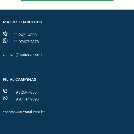
MATRIZ GUARULHOS
11 2421-4000
11 97607-7378
autoval@
autoval
.com.br
FILIAL CAMPINAS
19 3269-7855
19 97147-9896
contato@
autoval
.com.br