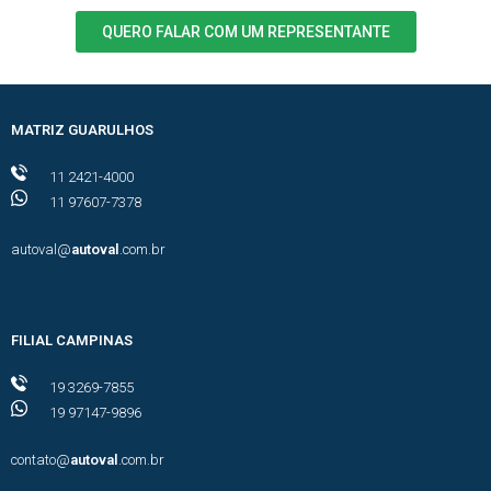
QUERO FALAR COM UM REPRESENTANTE
MATRIZ GUARULHOS
11 2421-4000
11 97607-7378
autoval@
autoval
.com.br
FILIAL CAMPINAS
19 3269-7855
19 97147-9896
contato@
autoval
.com.br