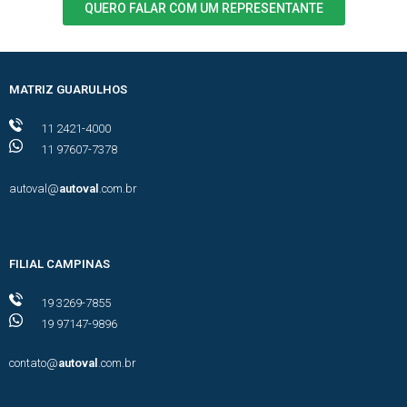
QUERO FALAR COM UM REPRESENTANTE
MATRIZ GUARULHOS
11 2421-4000
11 97607-7378
autoval@
autoval
.com.br
FILIAL CAMPINAS
19 3269-7855
19 97147-9896
contato@
autoval
.com.br