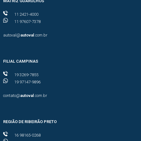
MATRIZ GUARULHOS
11 2421-4000
11 97607-7378
autoval@
autoval
.com.br
FILIAL CAMPINAS
19 3269-7855
19 97147-9896
contato@
autoval
.com.br
REGIÃO DE RIBEIRÃO PRETO
16 98165-0268