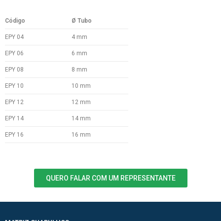
Código
Ø Tubo
EPY 04
4 mm
EPY 06
6 mm
EPY 08
8 mm
EPY 10
10 mm
EPY 12
12 mm
EPY 14
14 mm
EPY 16
16 mm
QUERO FALAR COM UM REPRESENTANTE