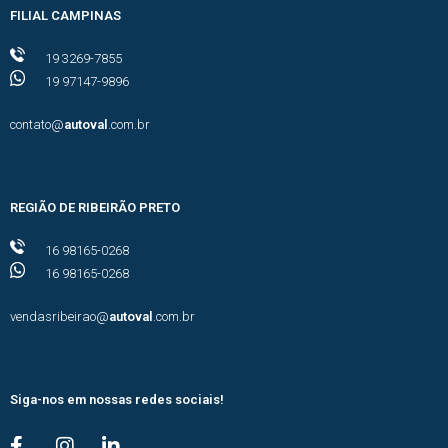
FILIAL CAMPINAS
19 3269-7855
19 97147-9896
contato@
autoval
.com.br
REGIÃO DE RIBEIRÃO PRETO
16 98165-0268
16 98165-0268
vendasribeirao@
autoval
.com.br
Siga-nos em nossas redes sociais!