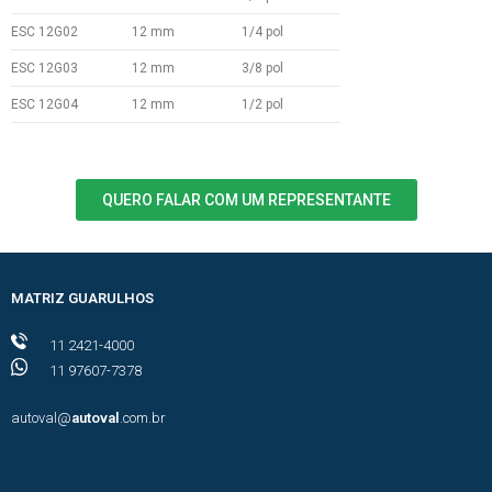
ESC 12G02
12 mm
1/4 pol
ESC 12G03
12 mm
3/8 pol
ESC 12G04
12 mm
1/2 pol
QUERO FALAR COM UM REPRESENTANTE
MATRIZ GUARULHOS
11 2421-4000
11 97607-7378
autoval@
autoval
.com.br